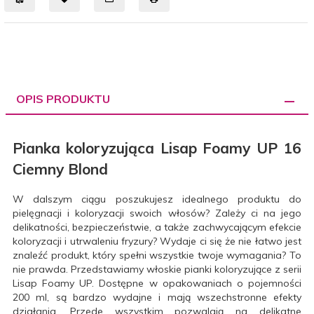
OPIS PRODUKTU
Pianka koloryzująca
Lisap
Foamy
UP 16
Ciemny Blond
W dalszym ciągu poszukujesz idealnego produktu do
pielęgnacji i koloryzacji swoich włosów?
Zależy ci na jego
delikatności, bezpieczeństwie, a także zachwycającym efekcie
koloryzacji i utrwaleniu fryzury?
Wydaje ci
się że
nie łatwo jest
znaleźć produkt, który spełni wszystkie twoje wymagania?
To
nie prawda. Przedstawiamy włoskie pianki koloryzujące z serii
Lisap
Foamy
UP.
Dostępne w opakowaniach o pojemności
200 ml, są bardzo wydajne i mają wszechstronne efekty
działania.
Przede wszystkim pozwalają na delikatne