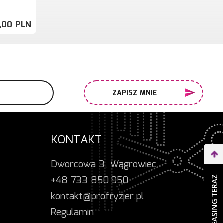
,
00
PLN
ZAPISZ MNIE
KONTAKT
Dworcowa 3, Wągrowiec
+48 733 850 950
WEŹ LEASING TERAZ
kontakt@profryzjer.pl
Regulamin