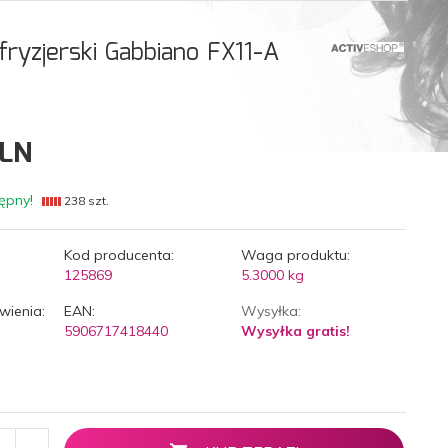
ryzjerski Gabbiano FX11-A
LN
ępny!
238 szt.
Kod producenta:
Waga produktu:
125869
5.3000
kg
wienia:
EAN:
Wysyłka:
5906717418440
Wysyłka gratis!