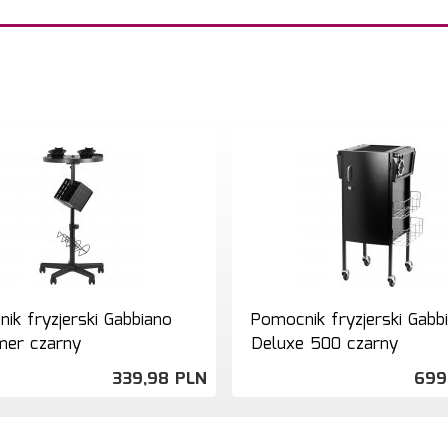
ik fryzjerski Gabbiano
Pomocnik fryzjerski Gabb
mer czarny
Deluxe 500 czarny
339,
98
PLN
699