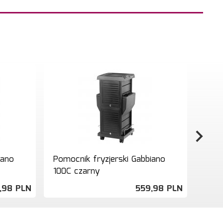
iano
Pomocnik fryzjerski Gabbiano
Pomo
100C czarny
Delu
,
98
PLN
559,
98
PLN