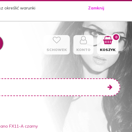
sz określić warunki
Zamknij
0
SCHOWEK
KONTO
KOSZYK
biano FX11-A czarny