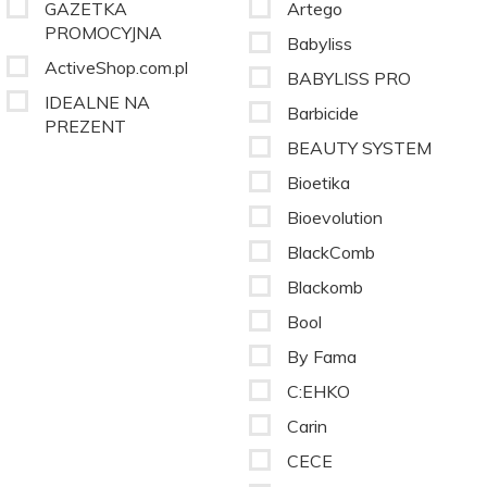
GAZETKA
Artego
PROMOCYJNA
Babyliss
ActiveShop.com.pl
BABYLISS PRO
IDEALNE NA
Barbicide
PREZENT
BEAUTY SYSTEM
Bioetika
Bioevolution
BlackComb
Blackomb
Bool
By Fama
C:EHKO
Carin
CECE