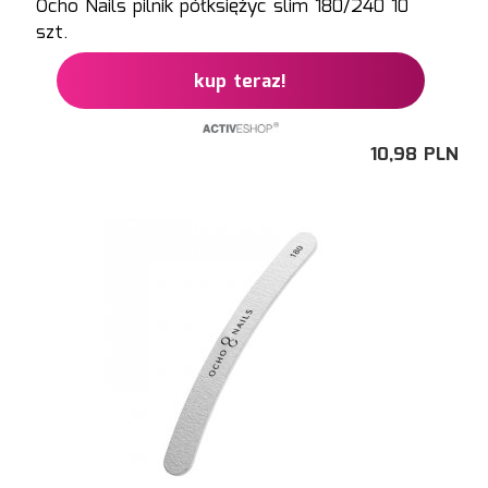
Ocho Nails pilnik półksiężyc slim 180/240 10
szt.
kup teraz!
10,
98
PLN