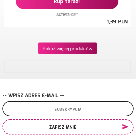
kup teraz!
1,
39
PLN
Pokaż więcej produktów
-- WPISZ ADRES E-MAIL --
ZAPISZ MNIE