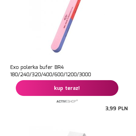
Exo polerka bufer BR4
180/240/320/400/600/1200/3000
kup teraz!
3,
99
PLN