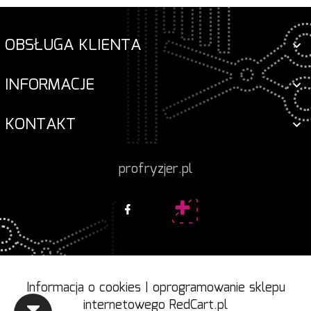
OBSŁUGA KLIENTA
INFORMACJE
KONTAKT
profryzjer.pl
Informacja o cookies
|
oprogramowanie sklepu
internetowego
RedCart.pl