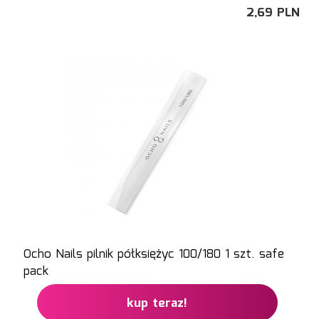
2,
69
PLN
Ocho Nails pilnik półksiężyc 100/180 1 szt. safe
pack
kup teraz!