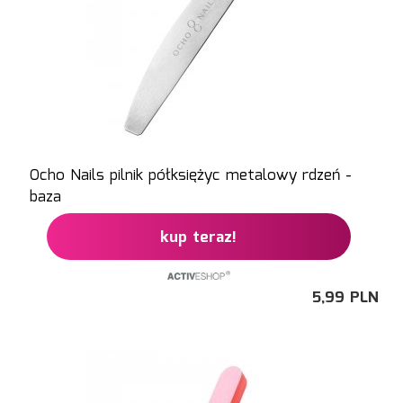
Ocho Nails pilnik półksiężyc metalowy rdzeń -
baza
kup teraz!
5,
99
PLN