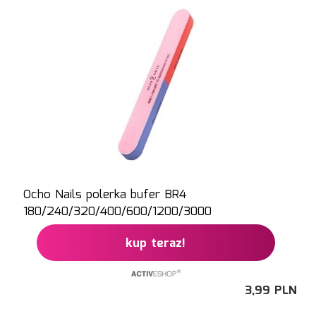
Ocho Nails polerka bufer BR4
180/240/320/400/600/1200/3000
kup teraz!
3,
99
PLN