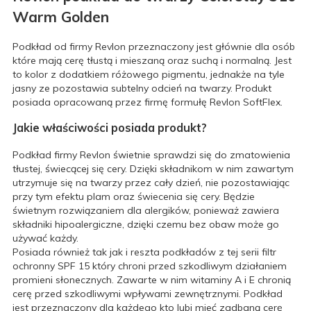
Warm Golden
Podkład od firmy Revlon przeznaczony jest głównie dla osób
które mają cerę tłustą i mieszaną oraz suchą i normalną. Jest
to kolor z dodatkiem różowego pigmentu, jednakże na tyle
jasny ze pozostawia subtelny odcień na twarzy. Produkt
posiada opracowaną przez firmę formułę Revlon SoftFlex.
Jakie właściwości posiada produkt?
Podkład firmy Revlon świetnie sprawdzi się do zmatowienia
tłustej, świecącej się cery. Dzięki składnikom w nim zawartym
utrzymuje się na twarzy przez cały dzień, nie pozostawiając
przy tym efektu plam oraz świecenia się cery. Będzie
świetnym rozwiązaniem dla alergików, ponieważ zawiera
składniki hipoalergiczne, dzięki czemu bez obaw może go
używać każdy.
Posiada również tak jak i reszta podkładów z tej serii filtr
ochronny SPF 15 który chroni przed szkodliwym działaniem
promieni słonecznych. Zawarte w nim witaminy A i E chronią
cerę przed szkodliwymi wpływami zewnętrznymi. Podkład
jest przeznaczony dla każdego kto lubi mieć zadbaną cerę