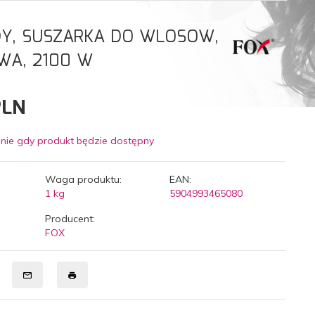
DY, SUSZARKA DO WLOSOW,
WA, 2100 W
PLN
nie gdy produkt będzie dostępny
Waga produktu:
EAN:
1
kg
5904993465080
Producent:
FOX