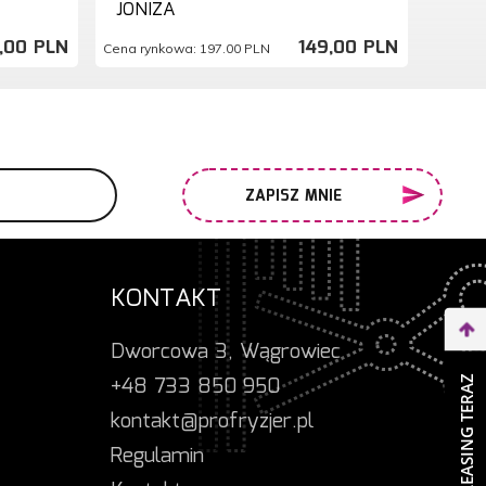
JONIZA
,
00
PLN
149,
00
PLN
Cena rynkowa:
197.00 PLN
ZAPISZ MNIE
KONTAKT
Dworcowa 3, Wągrowiec
+48 733 850 950
WEŹ LEASING TERAZ
kontakt@profryzjer.pl
Regulamin