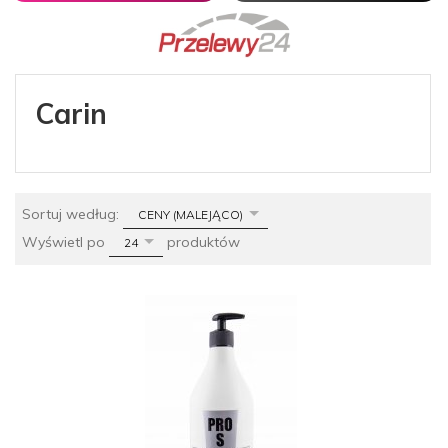
Carin
sort
Sortuj według:
CENY (MALEJĄCO)
pop
Wyświetl po
produktów
24