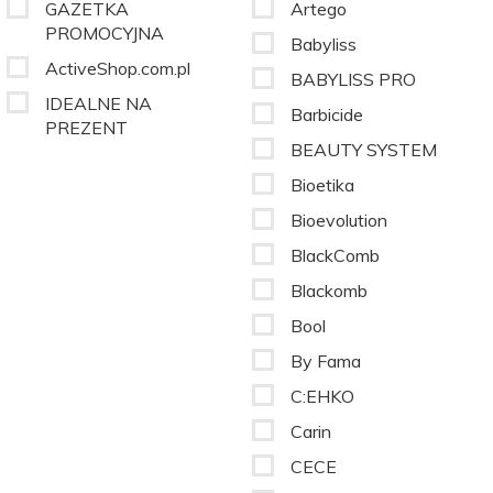
GAZETKA
Artego
PROMOCYJNA
Babyliss
ActiveShop.com.pl
BABYLISS PRO
IDEALNE NA
Barbicide
PREZENT
BEAUTY SYSTEM
Bioetika
Bioevolution
BlackComb
Blackomb
Bool
By Fama
C:EHKO
Carin
CECE