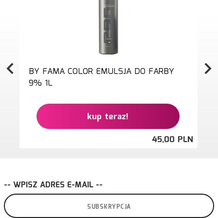
BY FAMA COLOR EMULSJA DO FARBY
9% 1L
kup teraz!
45,
00
PLN
Ce
-- WPISZ ADRES E-MAIL --