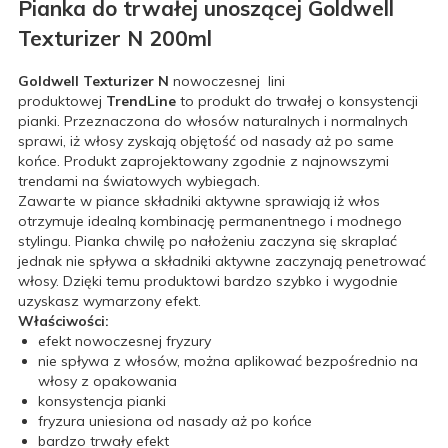
Pianka do trwałej unoszącej Goldwell
Texturizer N 200ml
Goldwell Texturizer N
nowoczesnej lini
produktowej
TrendLine
to produkt do trwałej o konsystencji
pianki. Przeznaczona do włosów naturalnych i normalnych
sprawi, iż włosy zyskają objętość od nasady aż po same
końce. Produkt zaprojektowany zgodnie z najnowszymi
trendami na światowych wybiegach.
Zawarte w piance składniki aktywne sprawiają iż włos
otrzymuje idealną kombinację permanentnego i modnego
stylingu. Pianka chwilę po nałożeniu zaczyna się skraplać
jednak nie spływa a składniki aktywne zaczynają penetrować
włosy. Dzięki temu produktowi bardzo szybko i wygodnie
uzyskasz wymarzony efekt.
Właściwości:
efekt nowoczesnej fryzury
nie spływa z włosów, można aplikować bezpośrednio na
włosy z opakowania
konsystencja pianki
fryzura uniesiona od nasady aż po końce
bardzo trwały efekt