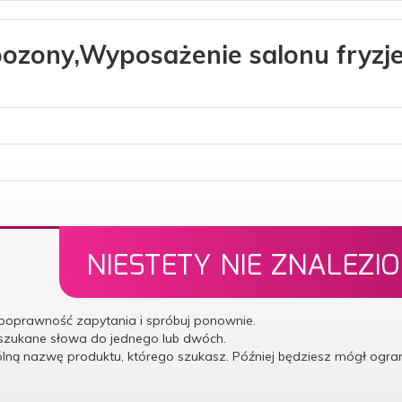
zony,Wyposażenie salonu fryzje
NIESTETY NIE ZNALEZI
poprawność zapytania i spróbuj ponownie.
 szukane słowa do jednego lub dwóch.
ólną nazwę produktu, którego szukasz. Później będziesz mógł ogr