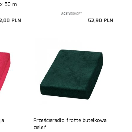
 x 50 m
2,
00
PLN
52,
90
PLN
ja
Prześcieradło frotte butelkowa
zieleń