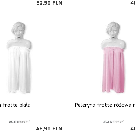
52,
90
PLN
4
 frotte biała
Peleryna frotte różowa n
48,
90
PLN
4