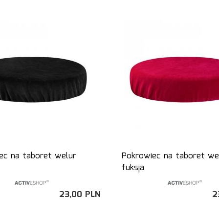
ec na taboret welur
Pokrowiec na taboret we
fuksja
23,
00
PLN
2