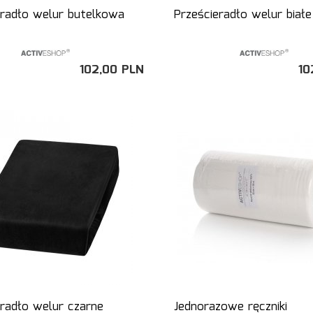
eradło welur butelkowa
Prześcieradło welur białe
102,
00
PLN
10
eradło welur czarne
Jednorazowe ręczniki