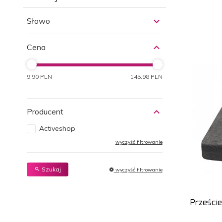
Słowo
Cena
9.90 PLN
145.98 PLN
Producent
Activeshop
wyczyść filtrowanie
Szukaj
wyczyść filtrowanie
Przeście