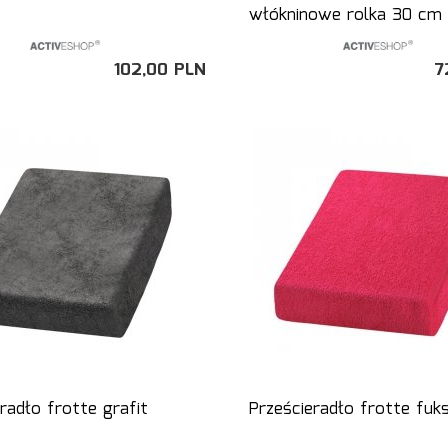
włókninowe rolka 30 cm
102,
00
PLN
7
radło frotte grafit
Prześcieradło frotte fuks