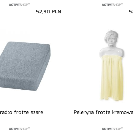
52,
90
PLN
5
radło frotte szare
Peleryna frotte kremowa