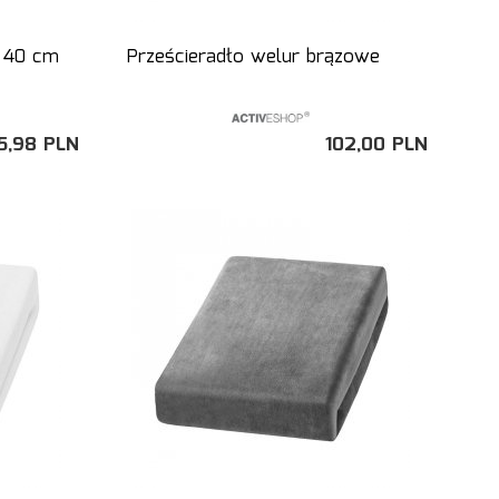
x 40 cm
Prześcieradło welur brązowe
5,
98
PLN
102,
00
PLN