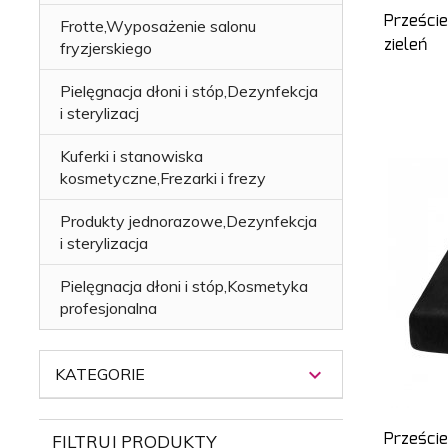
Prześci
Frotte,Wyposażenie salonu
zieleń
fryzjerskiego
Pielęgnacja dłoni i stóp,Dezynfekcja
i sterylizacj
Kuferki i stanowiska
kosmetyczne,Frezarki i frezy
Produkty jednorazowe,Dezynfekcja
i sterylizacja
Pielęgnacja dłoni i stóp,Kosmetyka
profesjonalna
KATEGORIE
Prześci
FILTRUJ PRODUKTY