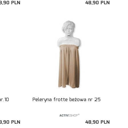
8,
90
PLN
48,
90
PLN
r.10
Peleryna frotte beżowa nr 25
8,
90
PLN
48,
90
PLN