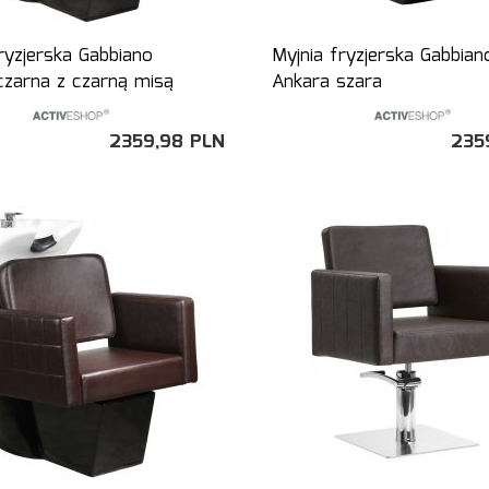
ryzjerska Gabbiano
Myjnia fryzjerska Gabbian
czarna z czarną misą
Ankara szara
2359,
98
PLN
235