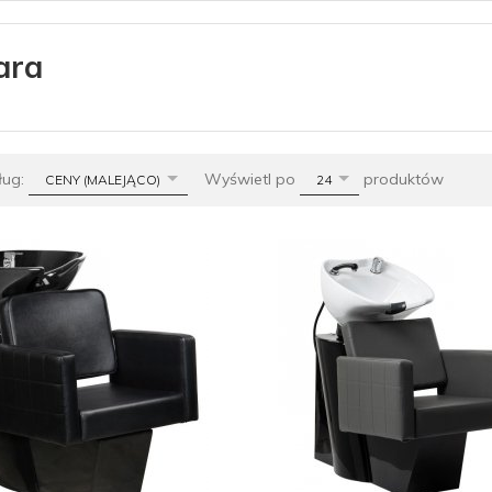
ara
sort
pop
ług:
Wyświetl po
produktów
CENY (MALEJĄCO)
24