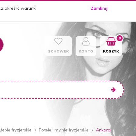
sz określić warunki
Zamknij
0
SCHOWEK
KONTO
KOSZYK
Meble fryzjerskie
Fotele i myjnie fryzjerskie
Ankara