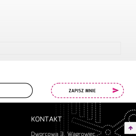
ZAPISZ MNIE
KONTAKT
Dworcowa 3, Wągrowiec