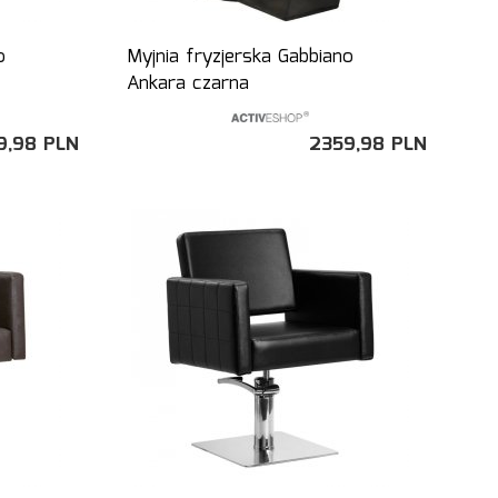
o
Myjnia fryzjerska Gabbiano
Ankara czarna
9,
98
PLN
2359,
98
PLN