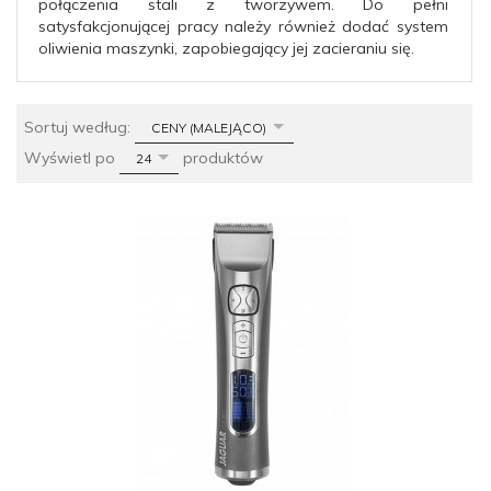
połączenia stali z tworzywem. Do pełni
satysfakcjonującej pracy należy również dodać system
oliwienia maszynki, zapobiegający jej zacieraniu się.
sort
Sortuj według:
CENY (MALEJĄCO)
pop
Wyświetl po
produktów
24